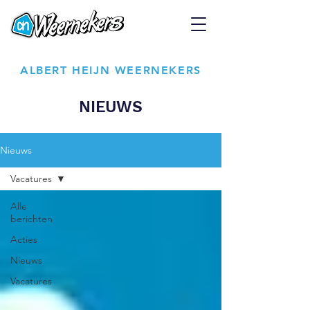
ALBERT HEIJN WEERNEKERS
NIEUWS
Nieuws
Vacatures
Alle
berichten
Acties
Nieuws
Vacatures