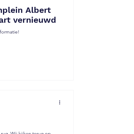
nplein Albert
art vernieuwd
formatie!
 rug. Wij kijken terug op