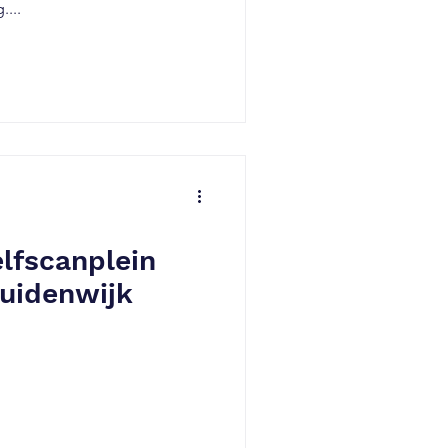
...
lfscanplein
ruidenwijk