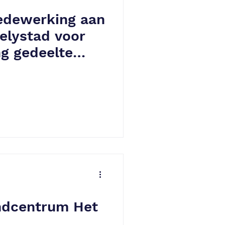
edewerking aan
elystad voor
g gedeelte
03 Lelystad
ndcentrum Het