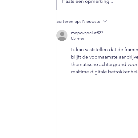
Plaats een opmerking...
Sparen voor Van der Valk
Sorteren op:
Nieuwste
hotel kwaliteit dekbedden
mepovapelut827
05 mei
Ik kan vaststellen dat de frami
blijft de voornaamste aandrijv
thematische achtergrond voor
realtime digitale betrokkenhe