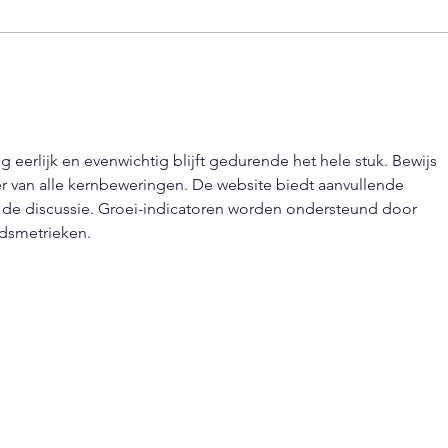
Sparen voor hoge
Spar
kortingen op Leifheit
appa
schoonmaakartikelen
ng eerlijk en evenwichtig blijft gedurende het hele stuk. Bewijs 
er van alle kernbeweringen. De website biedt aanvullende 
 de discussie. Groei-indicatoren worden ondersteund door 
idsmetrieken.