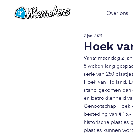
Over ons
2 jan 2023
Hoek van
Vanaf maandag 2 janu
8 weken lang gespaa
serie van 250 plaatje
Hoek van Holland. De 
stand gekomen dankz
en betrokkenheid van
Genootschap Hoek va
besteding van € 15,- 
historische plaatjes g
plaatjes kunnen word