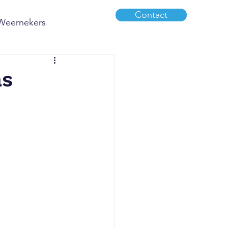
Contact
 Weernekers
as